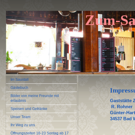
Zum-Sau
Im Saustall
Gästebuch
Impres
Bilder von meine Freunde mit
Gaststätte 
erlaubnis
R. Rohner
Speisen und Getränke
Günter-Hart
Unser Team
34537 Bad 
Ihr Weg zu uns
Öffnungszeiten 16-23 Sontag ab 17