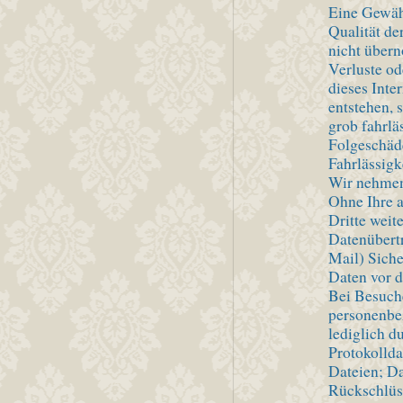
Eine Gewähr
Qualität de
nicht über
Verluste od
dieses Inte
entstehen, 
grob fahrlä
Folgeschäde
Fahrlässigk
Wir nehmen
Ohne Ihre 
Dritte weit
Datenübertr
Mail) Siche
Daten vor d
Bei Besuche
personenbe
lediglich d
Protokollda
Dateien; Da
Rückschlüs