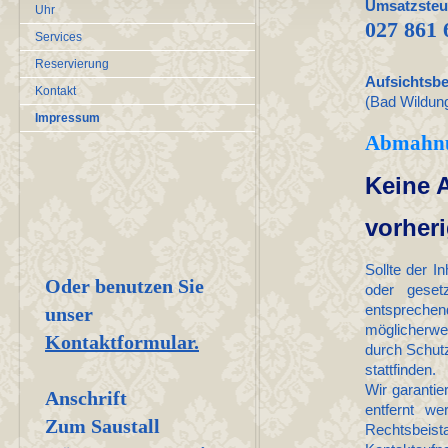
Umsatzsteu
Uhr
027 861 
Services
Reservierung
Aufsichtsb
Kontakt
(Bad Wildun
Impressum
Abmahn
Keine
vorher
Sollte der I
Oder benutzen Sie
oder geset
entspreche
unser
möglicherwe
Kontaktformular.
durch Schutz
stattfinden.
Wir garanti
Anschrift
entfernt we
Zum Saustall
Rechtsbeist