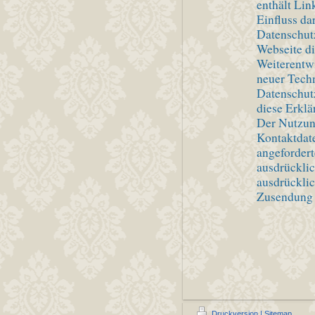
enthält Lin
Einfluss da
Datenschutz
Webseite d
Weiterentw
neuer Tech
Datenschut
diese Erklä
Der Nutzun
Kontaktdate
angefordert
ausdrücklic
ausdrücklic
Zusendung 
Druckversion
|
Sitemap