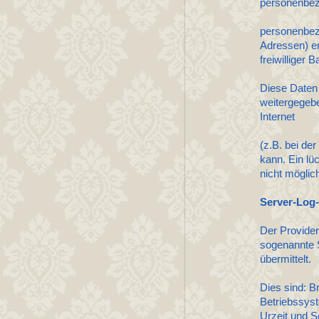
personenbez
personenbez
Adressen) er
freiwilliger B
Diese Daten 
weitergegebe
Internet
(z.B. bei de
kann. Ein lü
nicht möglic
Server-Log-
Der Provider
sogenannte S
übermittelt.
Dies sind: 
Betriebssys
Urzeit und S